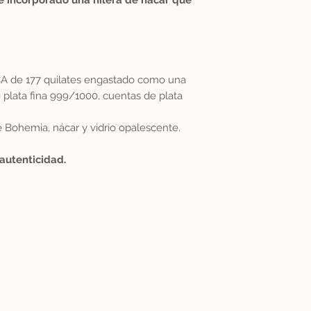
He incorporado una hilera de nácar que
 de 177 quilates engastado como una
 plata fina 999/1000, cuentas de plata
e Bohemia, nácar y vidrio opalescente.
 autenticidad.