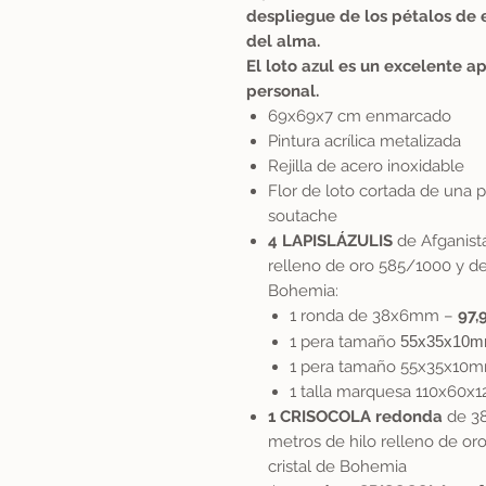
despliegue de los pétalos de es
del alma.
El loto azul es un excelente a
personal.
69x69x7 cm enmarcado
Pintura acrílica metalizada
Rejilla de acero inoxidable
Flor de loto cortada de una p
soutache
4 LAPISLÁZULIS
de Afganist
relleno de oro 585/1000 y de
Bohemia:
1 ronda de 38x6mm –
97,
1 pera tamaño
55x35x10
1 pera tamaño 55x35x10
1 talla marquesa 110x60
1 CRISOCOLA redonda
de 3
metros de hilo relleno de or
cristal de Bohemia