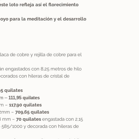
te loto refleja así el florecimiento
poyo para la meditación y el desarrollo
laca de cobre y rejilla de cobre para el
án engastados con 8,25 metros de hilo
corados con hileras de cristal de
95 quilates
mm –
111,95 quilates
mm –
117,90 quilates
x12mm –
709,65 quilates
8 mm –
70 quilates
engastada con 2,15
o 585/1000 y decorada con hileras de