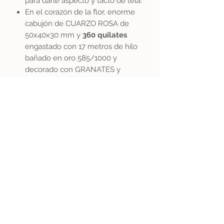
para darle aspecto y tacto de tela.
En el corazón de la flor, enorme
cabujón de CUARZO ROSA de
50x40x30 mm y
360
quilates
engastado con 17 metros de hilo
bañado en oro 585/1000 y
decorado con GRANATES y
PERIDOTOS.
Dorado con pan de oro sobre
CUARZO ROSA
Libélula
realizada con 18 metros
de hilo de oro laminado 585/1000
+ 1 cabujón de AMATISTA en forma
de pera y 1 cabujón de PIEDRA
LUNA en forma ovalada (piezas
únicas cortadas por un lapidario
francés) + cuentas facetadas en
PERIDOTO, CORNALINA, CITRINO,
CUARZO AHUMADO + alas de
organza morada y verde